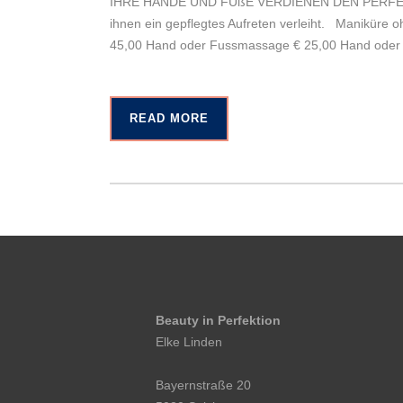
IHRE HÄNDE UND FÜßE VERDIENEN DEN PERFEKTEN
ihnen ein gepflegtes Aufreten verleiht. Maniküre 
45,00 Hand oder Fussmassage € 25,00 Hand oder 
READ MORE
Beauty in Perfektion
Elke Linden
Bayernstraße 20