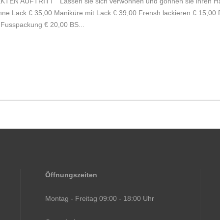
 AUFTRITT Lassen sie sich verwöhnen und gönnen sie ihren Hän
ohne Lack € 35,00 Maniküre mit Lack € 39,00 Frensh lackieren € 15,00
Fusspackung € 20,00 BS...
Öffnungszeiten
Montag - Freitag 09:00 - 18:00 Uhr