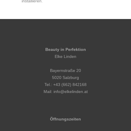
installieren.
Beauty in Perfektion
Elke Linden
Bayernstraße 20
5020 Salzburg
Tel.: +43 (662) 842168
Mail: info@elkelinden.at
Öffnungszeiten